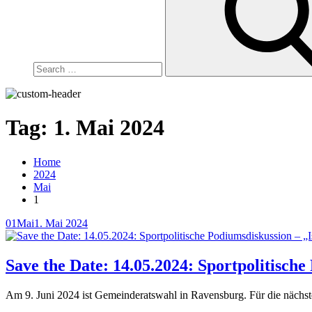
Tag:
1. Mai 2024
Home
2024
Mai
1
Posted
01
Mai
1. Mai 2024
on
Save the Date: 14.05.2024: Sportpolitisch
Am 9. Juni 2024 ist Gemeinderatswahl in Ravensburg. Für die nächst