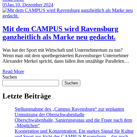
Posted
05
Jan.
10. Dezember 2024
on
Mit dem CAMPUS wird Ravensburg
ganzheitlich als Marke neu gedacht.
Was hat der Sport mit Wirtschaft und Unternehmertum zu tun?
Wenn man mit dem sportbegeisterten Ravensburger Unternehmer
Alexander Merkel spricht, dann fallen ihm unzählige Parallelen…
Read More
Suchen
Suchen
Letzte Beiträge
Stellungnahme des „Campus Ravensburg“ zur geplanten
Umnutzung der Oberschwabenhalle
Oberschwabenhalle, Sanierungsstau und die Frage nach dem
„Möglichen“
Kooperation und Konzentration: Ein starkes Signal für Kultur
und Sport aus Sicht des CAMPUS Ravensburg – das noch